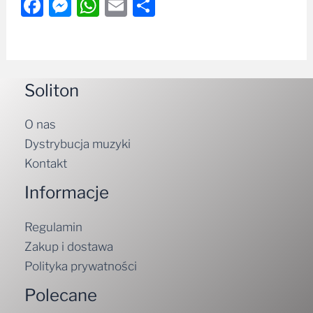
Facebook
Messenger
WhatsApp
Email
Share
Soliton
O nas
Dystrybucja muzyki
Kontakt
Informacje
Regulamin
Zakup i dostawa
Polityka prywatności
Polecane