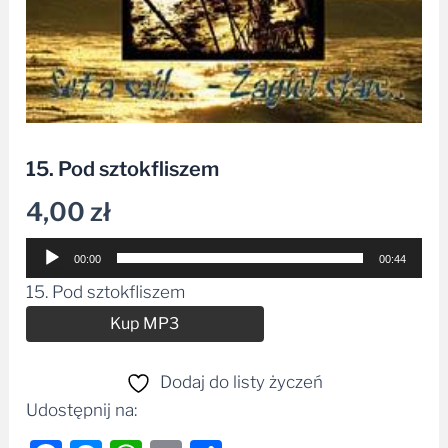
15. Pod sztokfliszem
4,00
zł
Odtwarzacz
00:00
00:44
plików
15. Pod sztokfliszem
dźwiękowych
Alternative:
Kup MP3
Dodaj do listy życzeń
Udostępnij na: