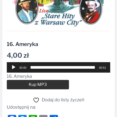
16. Ameryka
4,00
zł
Odtwarzacz
00:00
00:51
plików
16. Ameryka
dźwiękowych
Alternative:
Kup MP3
Dodaj do listy życzeń
Udostępnij na: