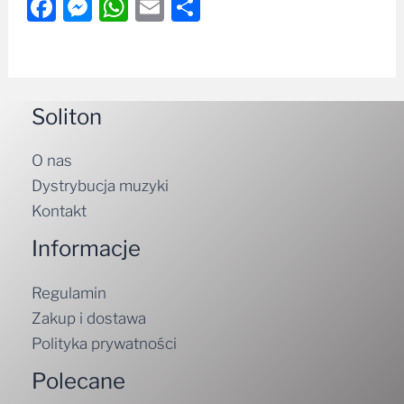
Facebook
Messenger
WhatsApp
Email
Share
Soliton
O nas
Dystrybucja muzyki
Kontakt
Informacje
Regulamin
Zakup i dostawa
Polityka prywatności
Polecane