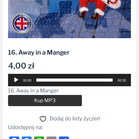
16. Away in a Manger
4,00
zł
Odtwarzacz
00:00
00:30
plików
16. Away in a Manger
dźwiękowych
Alternative:
Kup MP3
Dodaj do listy życzeń
Udostępnij na: