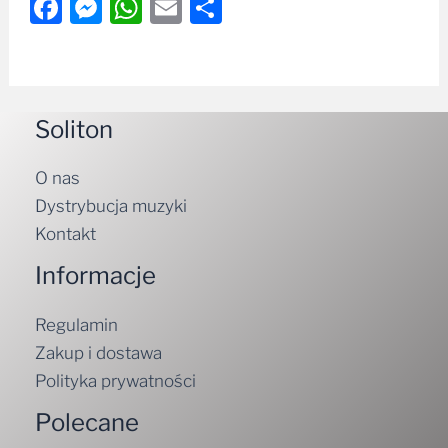
Facebook
Messenger
WhatsApp
Email
Share
Soliton
O nas
Dystrybucja muzyki
Kontakt
Informacje
Regulamin
Zakup i dostawa
Polityka prywatności
Polecane