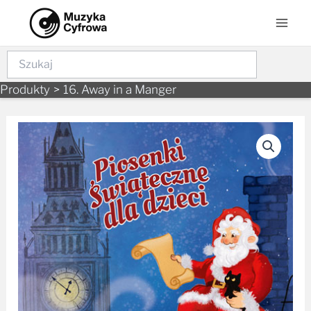
Skip
Mai
to
Men
content
Szukaj
Produkty
16. Away in a Manger