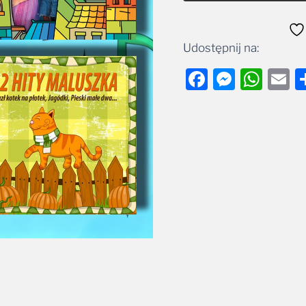
Udostępnij na:
Facebook
Messe
Wha
E