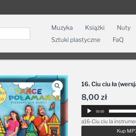
Muzyka
Książki
Nuty
Sztuki plastyczne
FaQ
16. Ciu ciu ła (wers
8,00
zł
Odtwarzacz
00:00
plików
a16-Ciu ciu la instrum
dźwiękowych
Kup MP