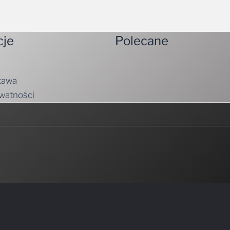
cje
Polecane
tawa
ywatności