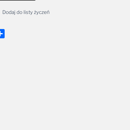
Dodaj do listy życzeń
nger
tsApp
mail
Share