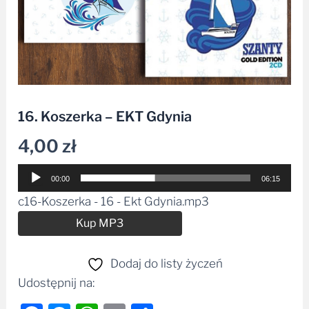
16. Koszerka – EKT Gdynia
4,00
zł
Odtwarzacz
00:00
06:15
plików
c16-Koszerka - 16 - Ekt Gdynia.mp3
dźwiękowych
Alternative:
Kup MP3
Dodaj do listy życzeń
Udostępnij na: