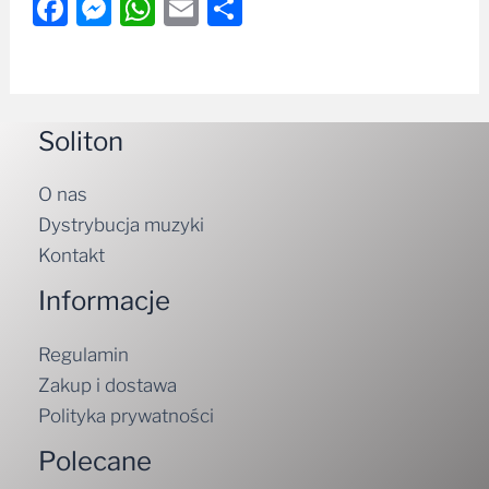
Facebook
Messenger
WhatsApp
Email
Share
Soliton
O nas
Dystrybucja muzyki
Kontakt
Informacje
Regulamin
Zakup i dostawa
Polityka prywatności
Polecane