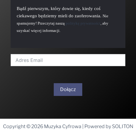
Bądź pierwszym, który dowie się, kiedy coś
ciekawego będziemy mieli do zaoferowania.
Nie
spamujemy! Przeczytaj naszą
politykę prywatności
, aby
uzyskać więcej informacji.
Dołącz
A
l
t
Copyright © 2026 Muzyka Cyfrowa | Powered by SOLITON
e