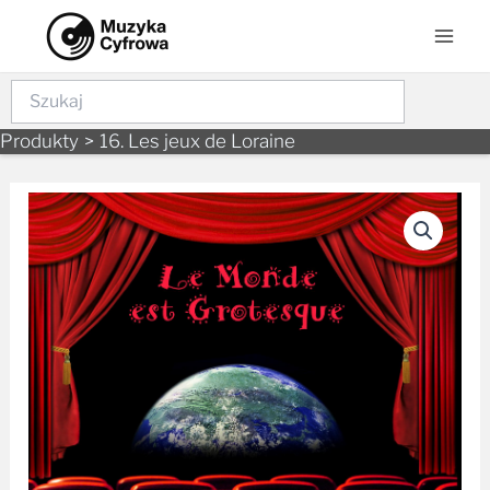
Skip
Mai
to
Men
content
Szukaj
Produkty
16. Les jeux de Loraine