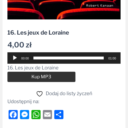
16. Les jeux de Loraine
4,00
zł
Odtwarzacz
00:00
01:00
plików
16. Les jeux de Loraine
dźwiękowych
Alternative:
Kup MP3
Dodaj do listy życzeń
Udostępnij na:
Facebook
Messenger
WhatsApp
Email
Share