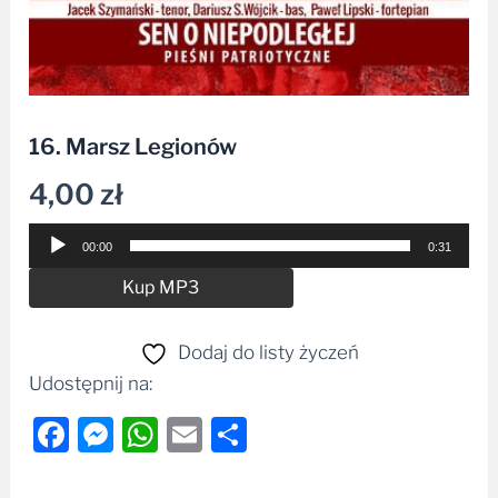
16. Marsz Legionów
4,00
zł
Odtwarzacz
00:00
0:31
plików
Alternative:
Kup MP3
dźwiękowych
Dodaj do listy życzeń
Udostępnij na:
Facebook
Messenger
WhatsApp
Email
Share