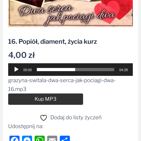
16. Popiół, diament, życia kurz
4,00
zł
Odtwarzacz
00:00
04:28
plików
grazyna-switala-dwa-serca-jak-pociagi-dwa-
dźwiękowych
16.mp3
Alternative:
Kup MP3
Dodaj do listy życzeń
Udostępnij na:
Facebook
Messenger
WhatsApp
Email
Share