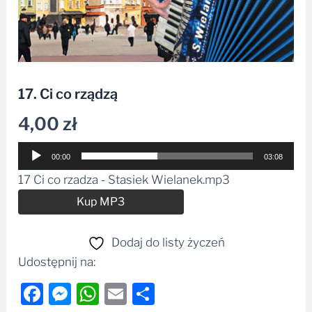
17. Ci co rządzą
4,00
zł
Odtwarzacz
00:00
03:08
plików
17 Ci co rzadza - Stasiek Wielanek.mp3
dźwiękowych
Alternative:
Kup MP3
Dodaj do listy życzeń
Udostępnij na:
Facebook
Messenger
WhatsApp
Email
Share