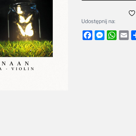
Udostępnij na:
Facebook
Messe
Wha
E
cje
Polecane