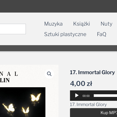
Muzyka
Książki
Nuty
Sztuki plastyczne
FaQ
17. Immortal Glory
4,00
zł
Odtwarzacz
00:00
plików
17. Immortal Glory
dźwiękowych
Kup MP