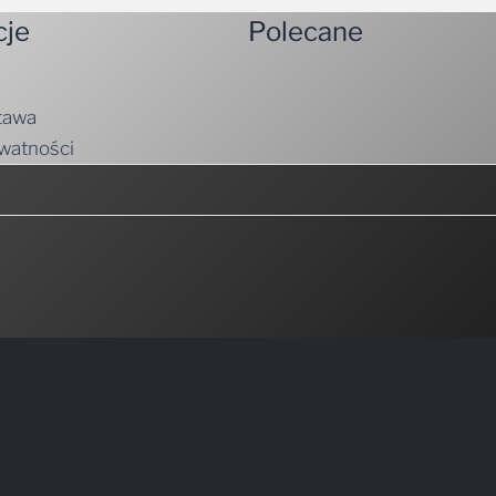
tawa
ywatności
emy mieli do zaoferowania.
Nie spamujemy! Przeczytaj naszą
politykę prywatn