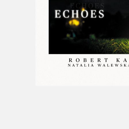
Soliton
Informa