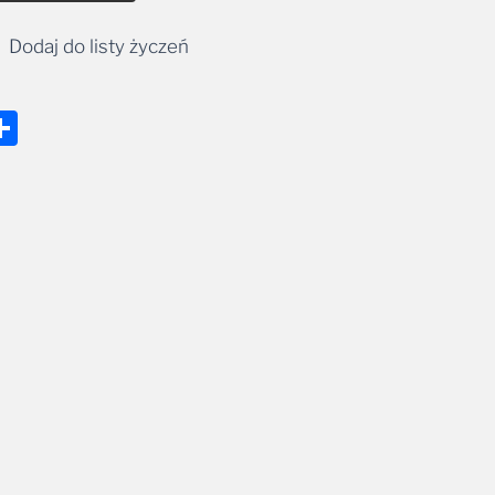
Dodaj do listy życzeń
nger
tsApp
mail
Share
Konto