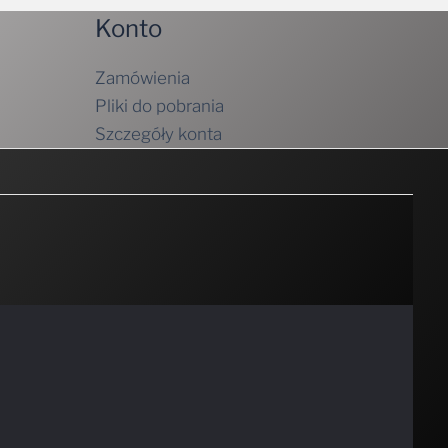
Zamówienia
Pliki do pobrania
Szczegóły konta
ości
, aby uzyskać więcej informacji.