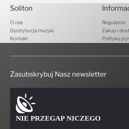
O nas
Regulamin
Dystrybucja muzyki
Zakup i dos
Kontakt
Polityka pr
Zasubskrybuj Nasz newsletter
NIE PRZEGAP NICZEGO
Bądź pierwszym, który dowie się, kiedy coś ciekawego będzi