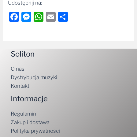
Udostępnij na:
Facebook
Messenger
WhatsApp
Email
Share
Soliton
O nas
Dystrybucja muzyki
Kontakt
Informacje
Regulamin
Zakup i dostawa
Polityka prywatności