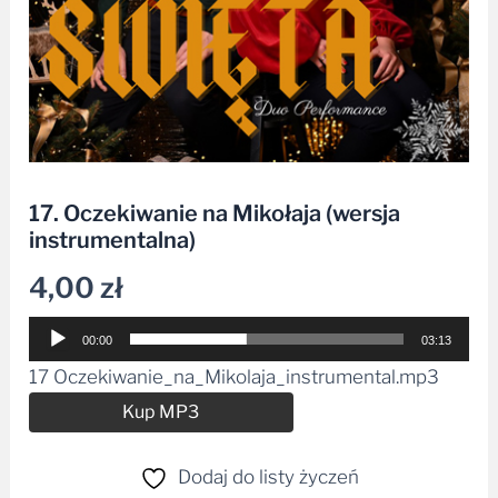
17. Oczekiwanie na Mikołaja (wersja
instrumentalna)
4,00
zł
Odtwarzacz
00:00
03:13
plików
17 Oczekiwanie_na_Mikolaja_instrumental.mp3
dźwiękowych
Alternative:
Kup MP3
Dodaj do listy życzeń