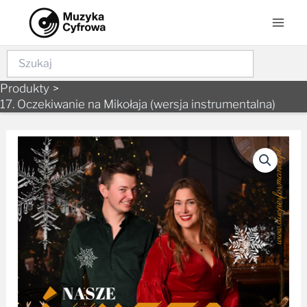
Skip
Mai
to
Men
content
Szukaj
Produkty
17. Oczekiwanie na Mikołaja (wersja instrumentalna)