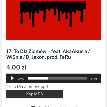
17. To Dla Ziomów – feat. AkaAkusia /
Wi$nia / Dj Jaxon, prod. FeRu
4,00
zł
Odtwarzacz
00:00
04:05
plików
17-To Dla Ziomow.mp3
dźwiękowych
Alternative:
Kup MP3