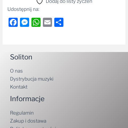
Dodaj do listy życzeń
Udostępnij na:
Facebook
Messenger
WhatsApp
Email
Share
Soliton
O nas
Dystrybucja muzyki
Kontakt
Informacje
Regulamin
Zakup i dostawa