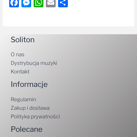
Facebook
Messenger
WhatsApp
Email
Share
Soliton
O nas
Dystrybucja muzyki
Kontakt
Informacje
Regulamin
Zakup i dostawa
Polityka prywatności
Polecane