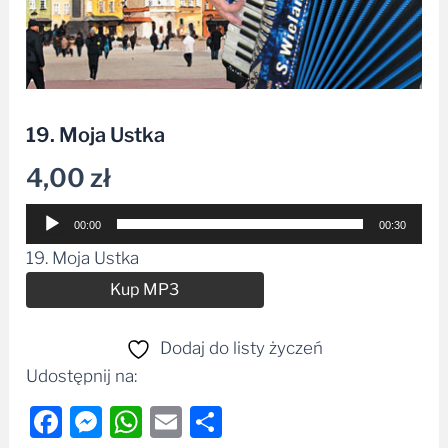
19. Moja Ustka
4,00
zł
Odtwarzacz
00:00
00:30
plików
19. Moja Ustka
dźwiękowych
Alternative:
Kup MP3
Dodaj do listy życzeń
Udostępnij na:
Facebook
Messenger
WhatsApp
Email
Share