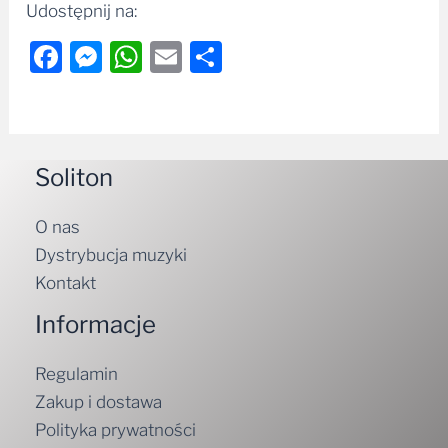
Udostępnij na:
Facebook
Messenger
WhatsApp
Email
Share
Soliton
O nas
Dystrybucja muzyki
Kontakt
Informacje
Regulamin
Zakup i dostawa
Polityka prywatności