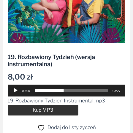
19. Rozbawiony Tydzień (wersja
instrumentalna)
8,00
zł
Odtwarzacz
00:00
03:27
plików
19. Rozbawiony Tydzien Instrumental.mp3
dźwiękowych
Alternative:
Kup MP3
Dodaj do listy życzeń