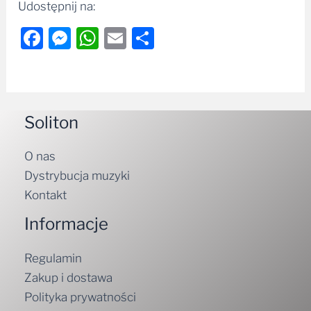
Udostępnij na:
Facebook
Messenger
WhatsApp
Email
Share
Soliton
O nas
Dystrybucja muzyki
Kontakt
Informacje
Regulamin
Zakup i dostawa
Polityka prywatności