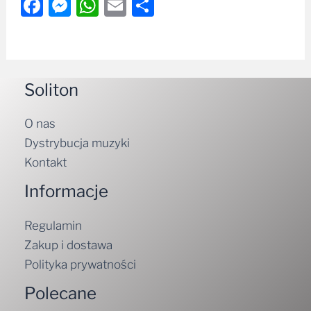
Facebook
Messenger
WhatsApp
Email
Share
Soliton
O nas
Dystrybucja muzyki
Kontakt
Informacje
Regulamin
Zakup i dostawa
Polityka prywatności
Polecane