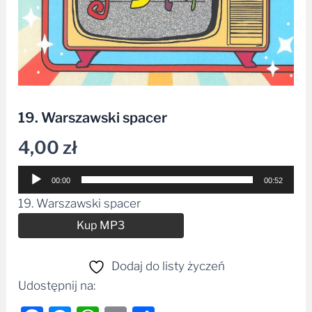
19. Warszawski spacer
4,00
zł
Odtwarzacz
00:00
00:52
plików
19. Warszawski spacer
dźwiękowych
Alternative:
Kup MP3
Dodaj do listy życzeń
Udostępnij na: