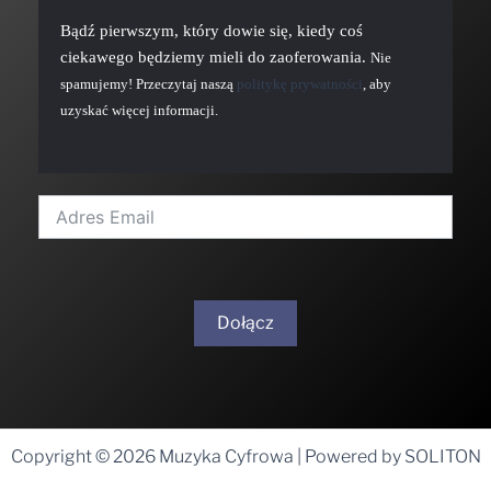
Bądź pierwszym, który dowie się, kiedy coś
ciekawego będziemy mieli do zaoferowania.
Nie
spamujemy! Przeczytaj naszą
politykę prywatności
, aby
uzyskać więcej informacji.
Dołącz
A
l
t
Copyright © 2026 Muzyka Cyfrowa | Powered by SOLITON
e