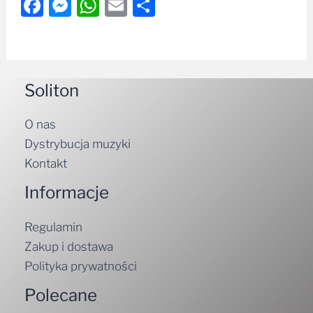
Facebook
Messenger
WhatsApp
Email
Share
Soliton
O nas
Dystrybucja muzyki
Kontakt
Informacje
Regulamin
Zakup i dostawa
Polityka prywatności
Polecane