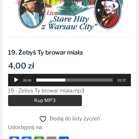
19. Żebyś Ty browar miała
4,00
zł
Odtwarzacz
00:00
03:37
plików
19 - Zebys Ty browar miala.mp3
dźwiękowych
Alternative:
Kup MP3
Dodaj do listy życzeń
Udostępnij na: