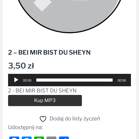
2 – BEI MIR BIST DU SHEYN
3,50
zł
Odtwarzacz
00:00
00:56
plików
2 - BEI MIR BIST DU SHEYN
dźwiękowych
Alternative:
Kup MP3
Dodaj do listy życzeń
Udostępnij na: