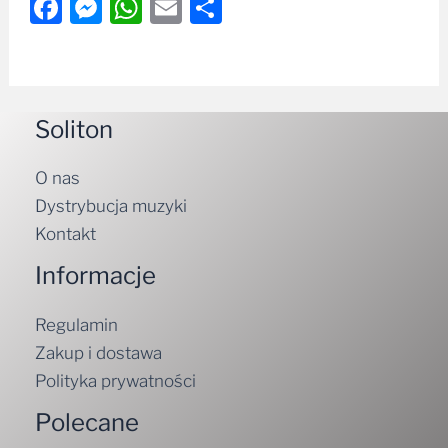
Facebook
Messenger
WhatsApp
Email
Share
Soliton
O nas
Dystrybucja muzyki
Kontakt
Informacje
Regulamin
Zakup i dostawa
Polityka prywatności
Polecane