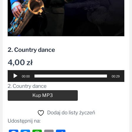
2. Country dance
4,00
zł
Odtwarzacz
00:00
00:29
plików
2. Country dance
dźwiękowych
Alternative:
Kup MP3
Dodaj do listy życzeń
Udostępnij na: