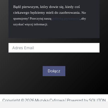
Bądź pierwszym, który dowie się, kiedy coś
ciekawego będziemy mieli do zaoferowania.
Nie
spamujemy! Przeczytaj naszą
politykę prywatności
, aby
uzyskać więcej informacji.
Dołącz
A
l
t
Copyright © 2026 Muzyka Cyfrowa | Powered by SOLITON
e