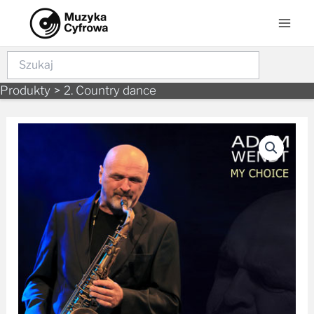
Skip
Mai
to
Men
content
Szukaj
Produkty
2. Country dance