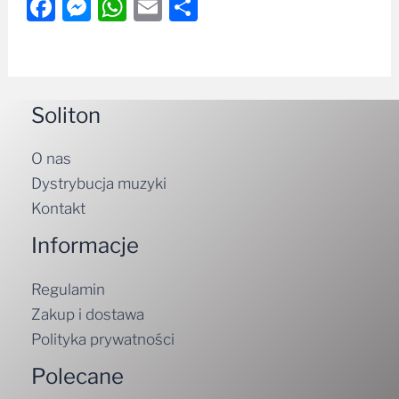
Facebook
Messenger
WhatsApp
Email
Share
Soliton
O nas
Dystrybucja muzyki
Kontakt
Informacje
Regulamin
Zakup i dostawa
Polityka prywatności
Polecane