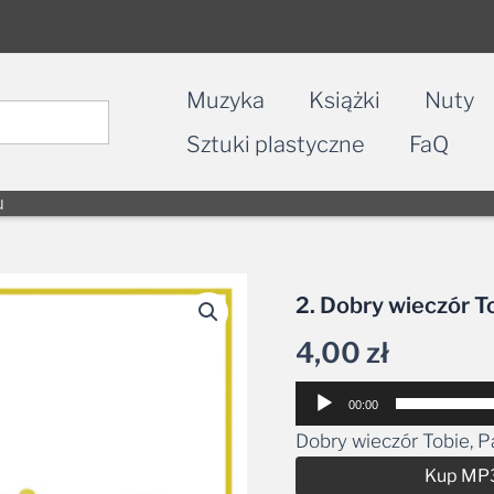
Muzyka
Książki
Nuty
Sztuki plastyczne
FaQ
u
2. Dobry wieczór T
4,00
zł
Odtwarzacz
00:00
plików
Dobry wieczór Tobie, 
dźwiękowych
Kup MP