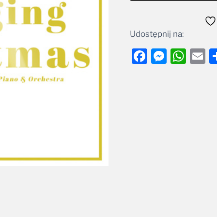
Udostępnij na:
Facebook
Messe
Wha
E