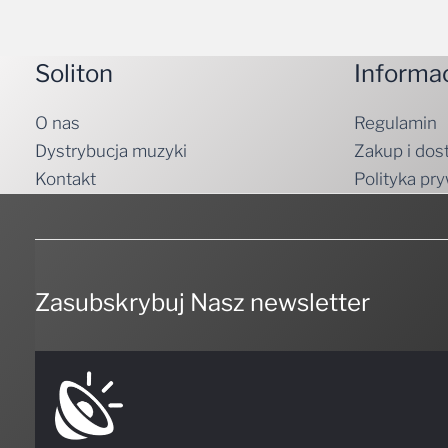
Soliton
Informa
O nas
Regulamin
Dystrybucja muzyki
Zakup i dos
Kontakt
Polityka pr
Zasubskrybuj Nasz newsletter
NIE PRZEGAP NICZEGO