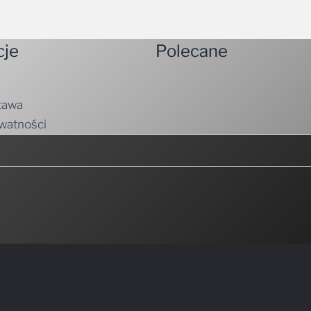
cje
Polecane
tawa
ywatności