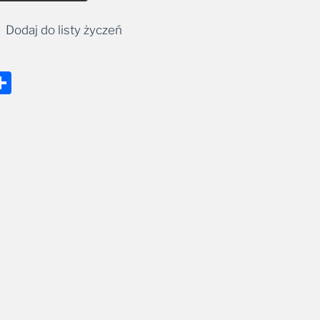
Dodaj do listy życzeń
nger
tsApp
mail
Share