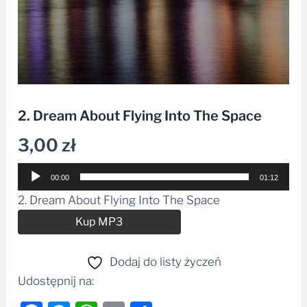
2. Dream About Flying Into The Space
3,00
zł
Odtwarzacz
00:00
01:12
plików
2. Dream About Flying Into The Space
dźwiękowych
Alternative:
Kup MP3
Dodaj do listy życzeń
Udostępnij na: