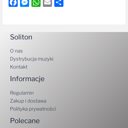
Facebook
Messenger
WhatsApp
Email
Share
Soliton
O nas
Dystrybucja muzyki
Kontakt
Informacje
Regulamin
Zakup i dostawa
Polityka prywatności
Polecane