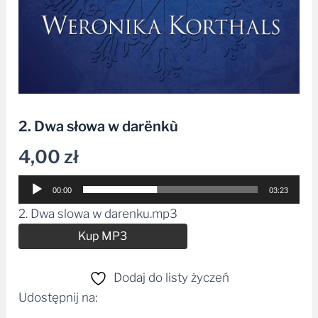
2. Dwa słowa w darënkù
4,00
zł
Odtwarzacz
00:00
03:23
plików
2. Dwa slowa w darenku.mp3
dźwiękowych
Alternative:
Kup MP3
Dodaj do listy życzeń
Udostępnij na: