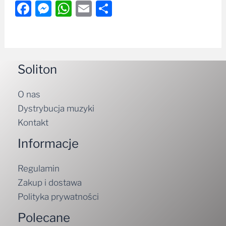
Facebook
Messenger
WhatsApp
Email
Share
Soliton
O nas
Dystrybucja muzyki
Kontakt
Informacje
Regulamin
Zakup i dostawa
Polityka prywatności
Polecane