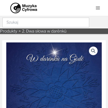
Skip
Mai
to
Men
content
Szukaj
Produkty
2. Dwa słowa w darënkù