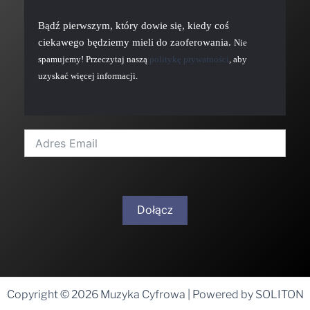
Bądź pierwszym, który dowie się, kiedy coś
ciekawego będziemy mieli do zaoferowania.
Nie
spamujemy! Przeczytaj naszą
politykę prywatności
, aby
uzyskać więcej informacji.
Dołącz
A
l
t
Copyright © 2026 Muzyka Cyfrowa | Powered by SOLITON
e