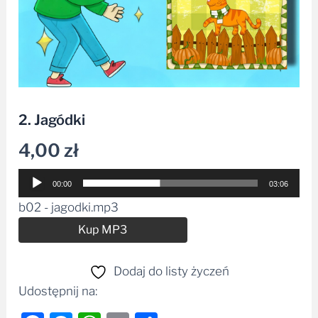
2. Jagódki
4,00
zł
Odtwarzacz
00:00
03:06
plików
b02 - jagodki.mp3
dźwiękowych
Alternative:
Kup MP3
Dodaj do listy życzeń
Udostępnij na: