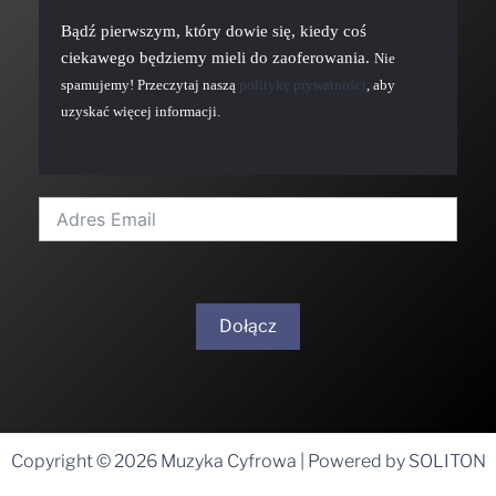
Bądź pierwszym, który dowie się, kiedy coś
ciekawego będziemy mieli do zaoferowania.
Nie
spamujemy! Przeczytaj naszą
politykę prywatności
, aby
uzyskać więcej informacji.
Dołącz
A
l
t
Copyright © 2026 Muzyka Cyfrowa | Powered by SOLITON
e