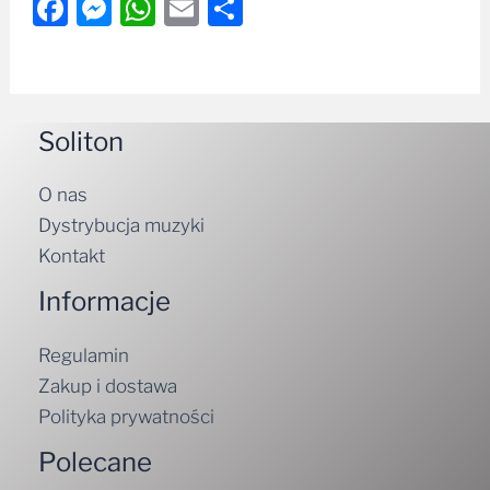
Facebook
Messenger
WhatsApp
Email
Share
Soliton
O nas
Dystrybucja muzyki
Kontakt
Informacje
Regulamin
Zakup i dostawa
Polityka prywatności
Polecane