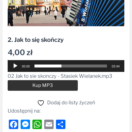
2. Jak to się skończy
4,00
zł
Odtwarzacz
00:00
03:44
plików
02 Jak to sie skonczy - Stasiek Wielanek.mp3
dźwiękowych
Alternative:
Kup MP3
Dodaj do listy życzeń
Udostępnij na:
Facebook
Messenger
WhatsApp
Email
Share