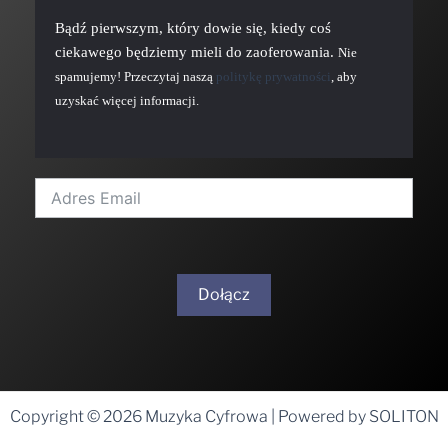
Bądź pierwszym, który dowie się, kiedy coś
ciekawego będziemy mieli do zaoferowania.
Nie
spamujemy! Przeczytaj naszą
politykę prywatności
, aby
uzyskać więcej informacji.
Dołącz
A
l
t
Copyright © 2026 Muzyka Cyfrowa | Powered by SOLITON
e