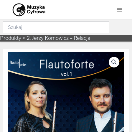
Skip
Mai
to
Men
content
Szukaj
Produkty
2. Jerzy Kornowicz – Relacja