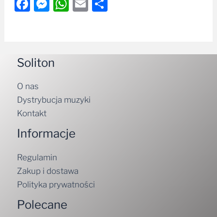
Facebook
Messenger
WhatsApp
Email
Share
Soliton
O nas
Dystrybucja muzyki
Kontakt
Informacje
Regulamin
Zakup i dostawa
Polityka prywatności
Polecane