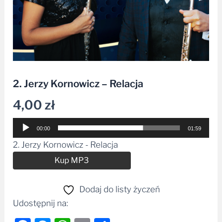
2. Jerzy Kornowicz – Relacja
4,00
zł
Odtwarzacz
00:00
01:59
plików
2. Jerzy Kornowicz - Relacja
dźwiękowych
Alternative:
Kup MP3
Dodaj do listy życzeń
Udostępnij na: