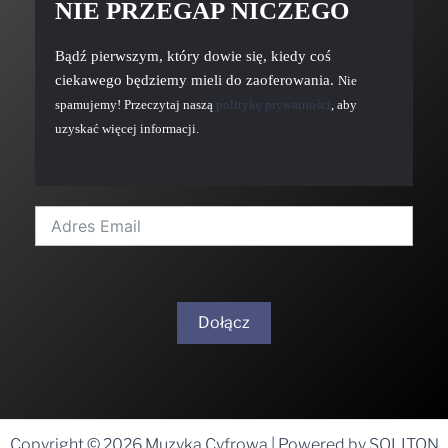
NIE PRZEGAP NICZEGO
Bądź pierwszym, który dowie się, kiedy coś
ciekawego będziemy mieli do zaoferowania.
Nie
spamujemy! Przeczytaj naszą
politykę prywatności
, aby
uzyskać więcej informacji.
Dołącz
A
l
t
Copyright © 2026 Muzyka Cyfrowa | Powered by SOLITON