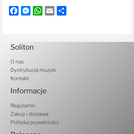
Facebook
Messenger
WhatsApp
Email
Share
Soliton
O nas
Dystrybucja muzyki
Kontakt
Informacje
Regulamin
Zakup i dostawa
Polityka prywatności