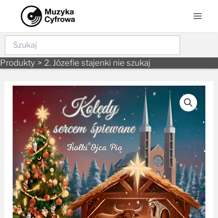
Skip
Mai
to
Men
content
Szukaj
Produkty
2. Józefie stajenki nie szukaj