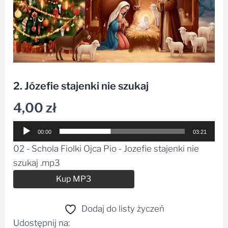
2. Józefie stajenki nie szukaj
4,00
zł
Odtwarzacz
00:00
03:21
plików
02 - Schola Fiolki Ojca Pio - Jozefie stajenki nie
dźwiękowych
szukaj .mp3
Alternative:
Kup MP3
Dodaj do listy życzeń
Udostępnij na: