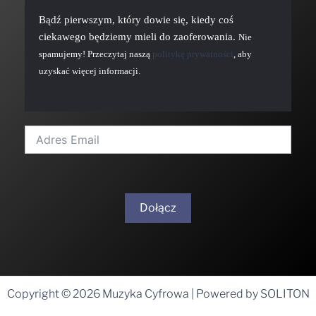
Bądź pierwszym, który dowie się, kiedy coś
ciekawego będziemy mieli do zaoferowania.
Nie
spamujemy! Przeczytaj naszą
politykę prywatności
, aby
uzyskać więcej informacji.
Dołącz
A
l
t
Copyright © 2026 Muzyka Cyfrowa | Powered by SOLITON
e