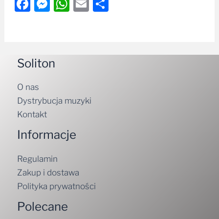
Facebook
Messenger
WhatsApp
Email
Share
Soliton
O nas
Dystrybucja muzyki
Kontakt
Informacje
Regulamin
Zakup i dostawa
Polityka prywatności
Polecane