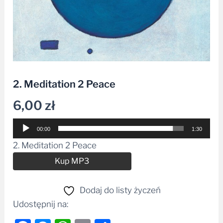
2. Meditation 2 Peace
6,00
zł
Odtwarzacz
00:00
1:30
plików
2. Meditation 2 Peace
dźwiękowych
Alternative:
Kup MP3
Dodaj do listy życzeń
Udostępnij na: