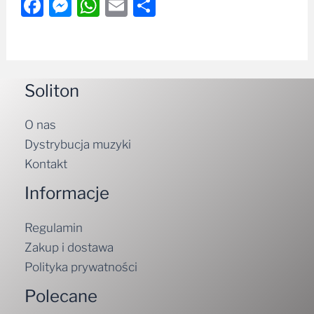
Facebook
Messenger
WhatsApp
Email
Share
Soliton
O nas
Dystrybucja muzyki
Kontakt
Informacje
Regulamin
Zakup i dostawa
Polityka prywatności
Polecane