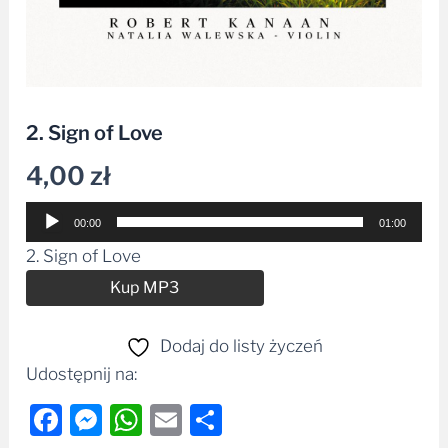
2. Sign of Love
4,00
zł
Odtwarzacz
00:00
01:00
plików
2. Sign of Love
dźwiękowych
Alternative:
Kup MP3
Dodaj do listy życzeń
Udostępnij na:
Facebook
Messenger
WhatsApp
Email
Share