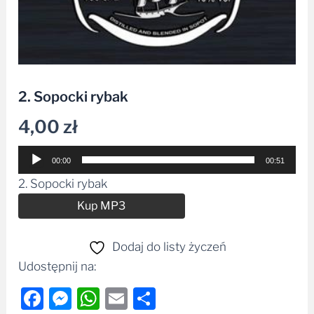
2. Sopocki rybak
4,00
zł
Odtwarzacz
00:00
00:51
plików
2. Sopocki rybak
dźwiękowych
Alternative:
Kup MP3
Dodaj do listy życzeń
Udostępnij na:
Facebook
Messenger
WhatsApp
Email
Share