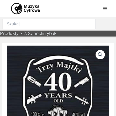
Skip
Mai
to
Men
content
Szukaj
Produkty
2. Sopocki rybak