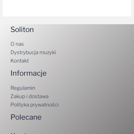
Soliton
O nas
Dystrybucja muzyki
Kontakt
Informacje
Regulamin
Zakup i dostawa
Polityka prywatności
Polecane