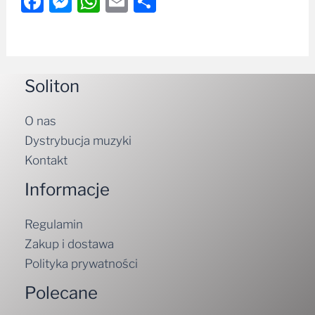
Facebook
Messenger
WhatsApp
Email
Share
Soliton
O nas
Dystrybucja muzyki
Kontakt
Informacje
Regulamin
Zakup i dostawa
Polityka prywatności
Polecane