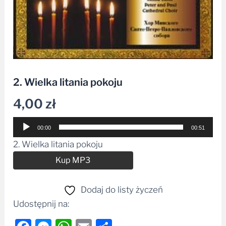
2. Wielka litania pokoju
4,00
zł
Odtwarzacz
00:00
00:51
plików
2. Wielka litania pokoju
dźwiękowych
Alternative:
Kup MP3
Dodaj do listy życzeń
Udostępnij na: