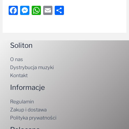
Facebook
Messenger
WhatsApp
Email
Share
Soliton
O nas
Dystrybucja muzyki
Kontakt
Informacje
Regulamin
Zakup i dostawa
Polityka prywatności