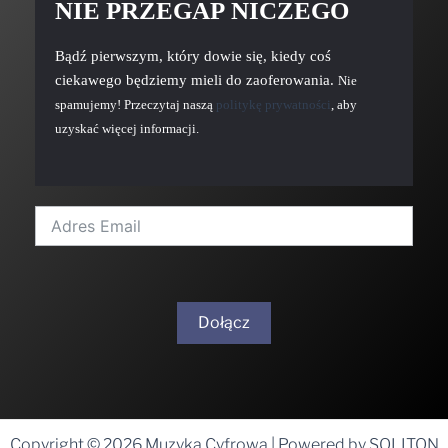
NIE PRZEGAP NICZEGO
Bądź pierwszym, który dowie się, kiedy coś
ciekawego będziemy mieli do zaoferowania.
Nie
spamujemy! Przeczytaj naszą
politykę prywatności
, aby
uzyskać więcej informacji.
Dołącz
A
l
t
Copyright © 2026 Muzyka Cyfrowa | Powered by SOLITON