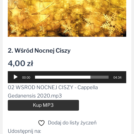
2. Wśród Nocnej Ciszy
4,00
zł
Odtwarzacz
00:00
04:34
plików
02 WSROD NOCNEJ CISZY - Cappella
dźwiękowych
Gedanensis 2020.mp3
Alternative:
Kup MP3
Dodaj do listy życzeń
Udostępnij na: