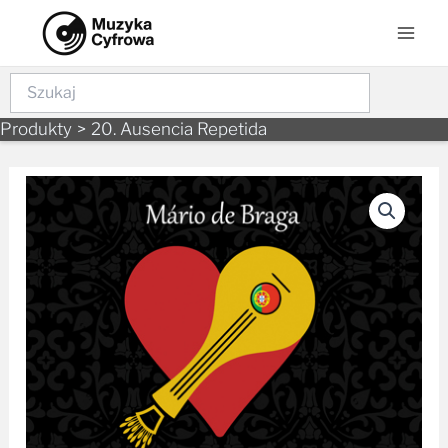
Skip
Mai
to
Men
content
Szukaj
Produkty
20. Ausencia Repetida