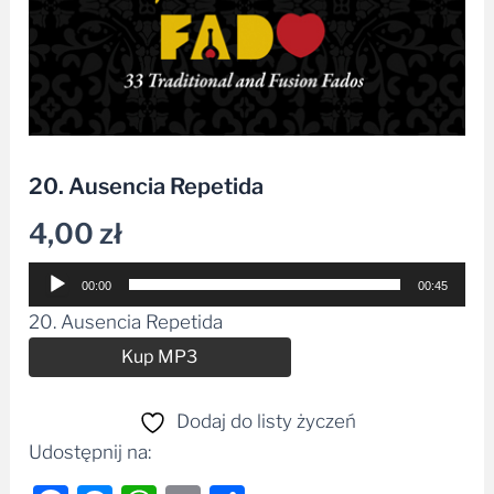
20. Ausencia Repetida
4,00
zł
Odtwarzacz
00:00
00:45
plików
20. Ausencia Repetida
dźwiękowych
Alternative:
Kup MP3
Dodaj do listy życzeń
Udostępnij na: