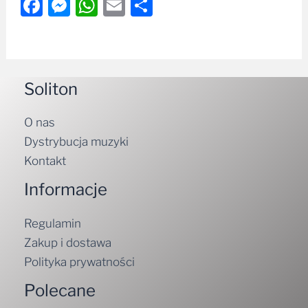
Facebook
Messenger
WhatsApp
Email
Share
Soliton
O nas
Dystrybucja muzyki
Kontakt
Informacje
Regulamin
Zakup i dostawa
Polityka prywatności
Polecane