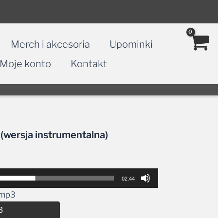
Merch i akcesoria
Upominki
Moje konto
Kontakt
 (wersja instrumentalna)
02:44
.mp3
Alternative:
3