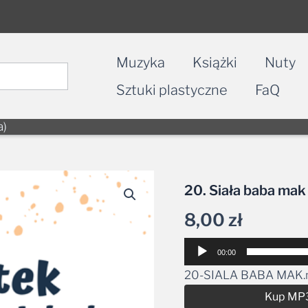
Muzyka
Książki
Nuty
Sztuki plastyczne
FaQ
a)
20. Siała baba mak
8,00
zł
Odtwarzacz
00:00
plików
20-SIALA BABA MAK
dźwiękowych
Kup MP