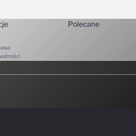
cje
Polecane
tawa
ywatności