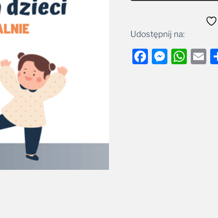
Udostępnij na:
Facebook
Messe
Wha
E