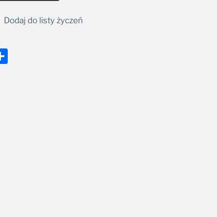
Dodaj do listy życzeń
nger
tsApp
mail
Share