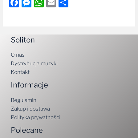
Facebook
Messenger
WhatsApp
Email
Share
Soliton
O nas
Dystrybucja muzyki
Kontakt
Informacje
Regulamin
Zakup i dostawa
Polityka prywatności
Polecane