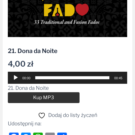
21. Dona da Noite
4,00
zł
Odtwarzacz
00:00
00:45
plików
21. Dona da Noite
dźwiękowych
Alternative:
Kup MP3
Dodaj do listy życzeń
Udostępnij na: