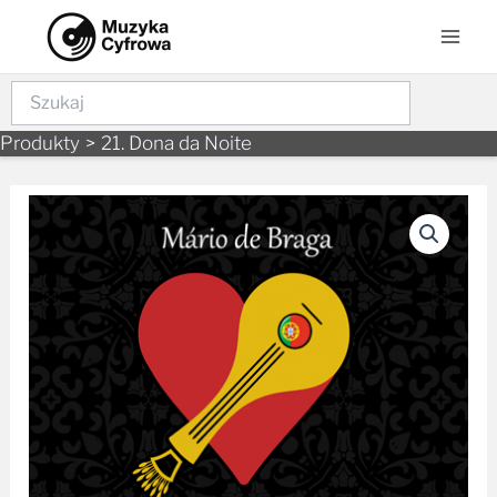
Skip
Mai
to
Men
content
Szukaj
Produkty
21. Dona da Noite