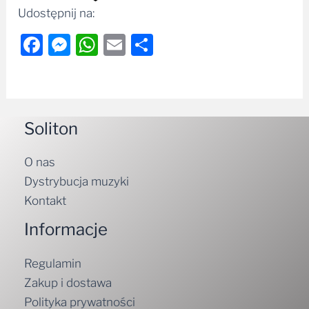
Udostępnij na:
Facebook
Messenger
WhatsApp
Email
Share
Soliton
O nas
Dystrybucja muzyki
Kontakt
Informacje
Regulamin
Zakup i dostawa
Polityka prywatności