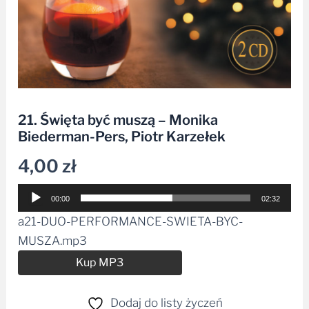
21. Święta być muszą – Monika
Biederman-Pers, Piotr Karzełek
4,00
zł
Odtwarzacz
00:00
02:32
plików
a21-DUO-PERFORMANCE-SWIETA-BYC-
dźwiękowych
MUSZA.mp3
Alternative:
Kup MP3
Dodaj do listy życzeń