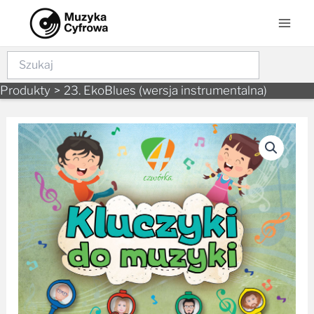
Skip
Mai
to
Men
content
Szukaj
Produkty
23. EkoBlues (wersja instrumentalna)