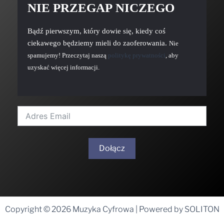
NIE PRZEGAP NICZEGO
Bądź pierwszym, który dowie się, kiedy coś
ciekawego będziemy mieli do zaoferowania.
Nie
spamujemy! Przeczytaj naszą
politykę prywatności
, aby
uzyskać więcej informacji.
Dołącz
A
l
t
Copyright © 2026 Muzyka Cyfrowa | Powered by SOLITON
e