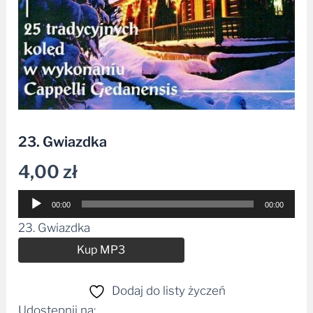
23. Gwiazdka
4,00
zł
Odtwarzacz
00:00
00:00
plików
23. Gwiazdka
dźwiękowych
Alternative:
Kup MP3
Dodaj do listy życzeń
Udostępnij na: