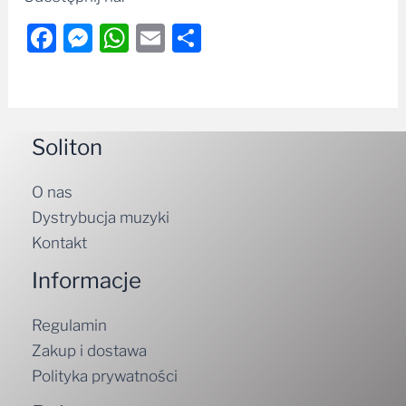
Facebook
Messenger
WhatsApp
Email
Share
Soliton
O nas
Dystrybucja muzyki
Kontakt
Informacje
Regulamin
Zakup i dostawa
Polityka prywatności