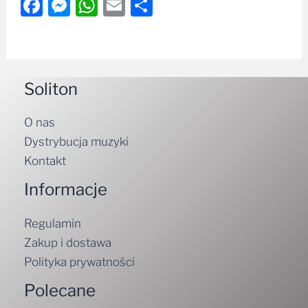
Facebook
Messenger
WhatsApp
Email
Share
Soliton
O nas
Dystrybucja muzyki
Kontakt
Informacje
Regulamin
Zakup i dostawa
Polityka prywatności
Polecane