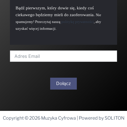
Bądź pierwszym, który dowie się, kiedy coś
ciekawego będziemy mieli do zaoferowania.
Nie
spamujemy! Przeczytaj naszą
politykę prywatności
, aby
uzyskać więcej informacji.
Dołącz
A
l
t
Copyright © 2026 Muzyka Cyfrowa | Powered by SOLITON
e