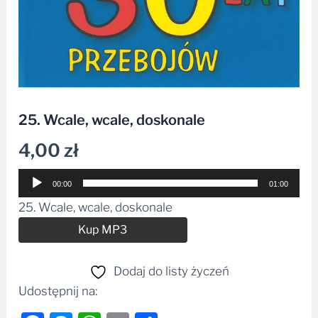
25. Wcale, wcale, doskonale
4,00
zł
Odtwarzacz
00:00
01:00
plików
25. Wcale, wcale, doskonale
dźwiękowych
Alternative:
Kup MP3
Dodaj do listy życzeń
Udostępnij na: