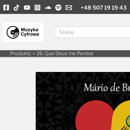
Skip
+48 507 19 19 43
to
content
Szukaj
Produkty
26. Que Deus me Perdoe