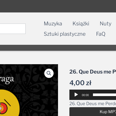
Muzyka
Książki
Nuty
Sztuki plastyczne
FaQ
26. Que Deus me 
4,00
zł
Odtwarzacz
00:00
plików
26. Que Deus me Perd
dźwiękowych
Kup MP