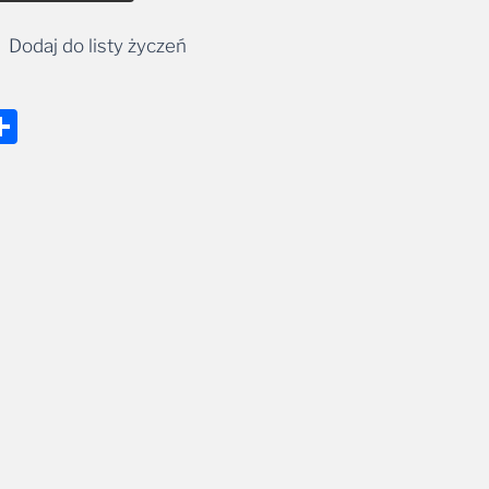
Dodaj do listy życzeń
nger
tsApp
mail
Share