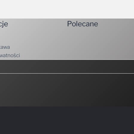
cje
Polecane
tawa
ywatności