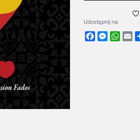
Udostępnij na:
Facebook
Messe
Wha
E