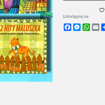
Udostępnij na:
Facebook
Messe
Wha
E