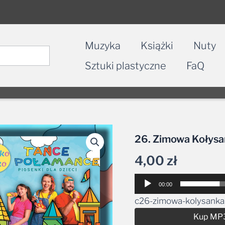
Muzyka
Książki
Nuty
Sztuki plastyczne
FaQ
26. Zimowa Kołys
4,00
zł
Odtwarzacz
00:00
plików
c26-zimowa-kolysank
dźwiękowych
Kup MP