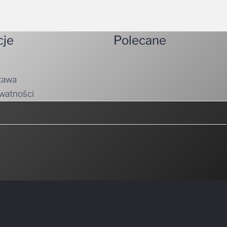
cje
Polecane
tawa
ywatności