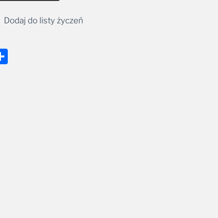
Dodaj do listy życzeń
nger
tsApp
mail
Share