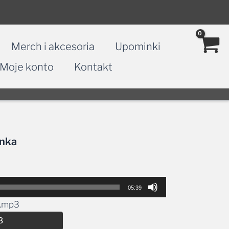
Merch i akcesoria
Upominki
Moje konto
Kontakt
anka
05:39
a.mp3
Alternative:
3