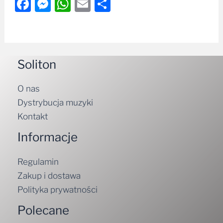
Facebook
Messenger
WhatsApp
Email
Share
Soliton
O nas
Dystrybucja muzyki
Kontakt
Informacje
Regulamin
Zakup i dostawa
Polityka prywatności
Polecane