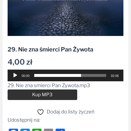
29. Nie zna śmierci Pan Żywota
4,00
zł
Odtwarzacz
00:00
02:06
plików
29. Nie zna smierci Pan Zywota.mp3
dźwiękowych
Alternative:
Kup MP3
Dodaj do listy życzeń
Udostępnij na: