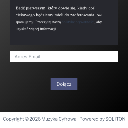
Bądź pierwszym, który dowie się, kiedy coś
ciekawego będziemy mieli do zaoferowania.
Nie
spamujemy! Przeczytaj naszą
politykę prywatności
, aby
uzyskać więcej informacji.
Dołącz
A
l
t
Copyright © 2026 Muzyka Cyfrowa | Powered by SOLITON
e