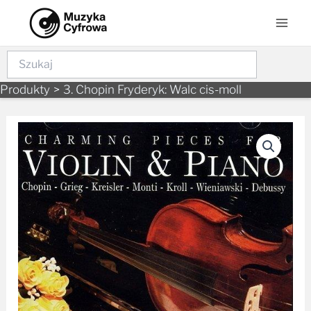
Skip
Mai
to
Men
content
Szukaj
Produkty
3. Chopin Fryderyk: Walc cis-moll