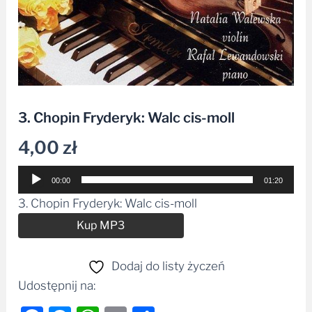
3. Chopin Fryderyk: Walc cis-moll
4,00
zł
Odtwarzacz
00:00
01:20
plików
3. Chopin Fryderyk: Walc cis-moll
dźwiękowych
Alternative:
Kup MP3
Dodaj do listy życzeń
Udostępnij na: