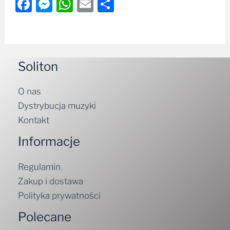
Facebook
Messenger
WhatsApp
Email
Share
Soliton
O nas
Dystrybucja muzyki
Kontakt
Informacje
Regulamin
Zakup i dostawa
Polityka prywatności
Polecane