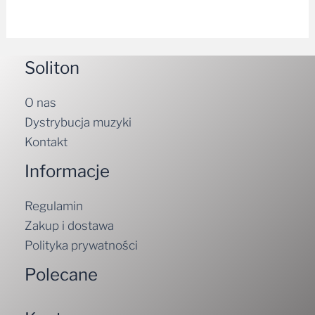
Soliton
O nas
Dystrybucja muzyki
Kontakt
Informacje
Regulamin
Zakup i dostawa
Polityka prywatności
Polecane