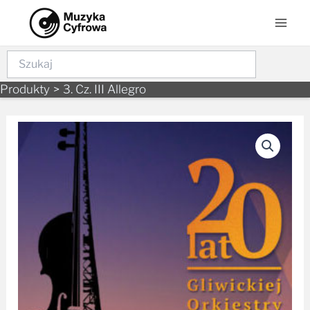
Skip
Mai
to
Men
content
Szukaj
Produkty
3. Cz. III Allegro