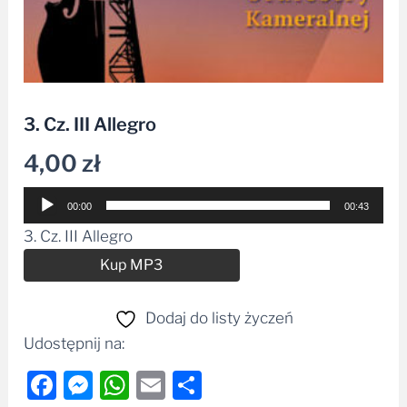
3. Cz. III Allegro
4,00
zł
Odtwarzacz
00:00
00:43
plików
3. Cz. III Allegro
dźwiękowych
Alternative:
Kup MP3
Dodaj do listy życzeń
Udostępnij na:
Facebook
Messenger
WhatsApp
Email
Share