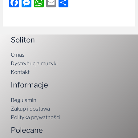
Facebook
Messenger
WhatsApp
Email
Share
Soliton
O nas
Dystrybucja muzyki
Kontakt
Informacje
Regulamin
Zakup i dostawa
Polityka prywatności
Polecane