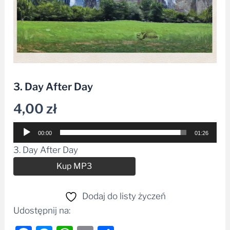
3. Day After Day
4,00
zł
Odtwarzacz
00:00
01:26
plików
3. Day After Day
dźwiękowych
Alternative:
Kup MP3
Dodaj do listy życzeń
Udostępnij na: