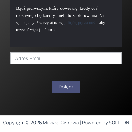
Bądź pierwszym, który dowie się, kiedy coś
ciekawego będziemy mieli do zaoferowania.
Nie
spamujemy! Przeczytaj naszą
politykę prywatności
, aby
uzyskać więcej informacji.
Dołącz
A
l
t
Copyright © 2026 Muzyka Cyfrowa | Powered by SOLITON
e