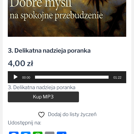
3. Delikatna nadzieja poranka
4,00
zł
Odtwarzacz
00:00
01:22
plików
3. Delikatna nadzieja poranka
dźwiękowych
Alternative:
Kup MP3
Dodaj do listy życzeń
Udostępnij na: