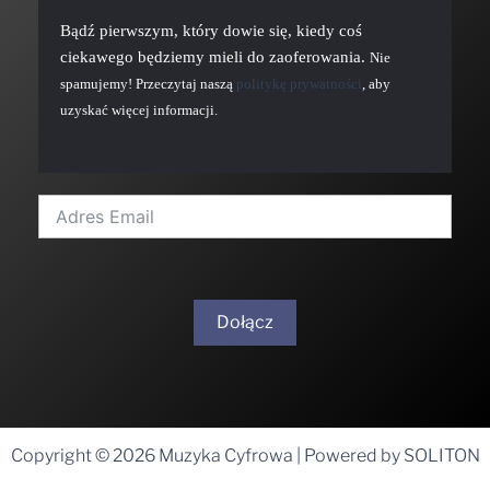
Bądź pierwszym, który dowie się, kiedy coś
ciekawego będziemy mieli do zaoferowania.
Nie
spamujemy! Przeczytaj naszą
politykę prywatności
, aby
uzyskać więcej informacji.
Dołącz
A
l
t
Copyright © 2026 Muzyka Cyfrowa | Powered by SOLITON
e