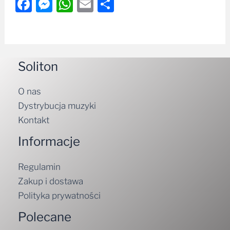
Facebook
Messenger
WhatsApp
Email
Share
Soliton
O nas
Dystrybucja muzyki
Kontakt
Informacje
Regulamin
Zakup i dostawa
Polityka prywatności
Polecane