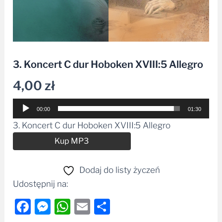
3. Koncert C dur Hoboken XVIII:5 Allegro
4,00
zł
Odtwarzacz
00:00
01:30
plików
3. Koncert C dur Hoboken XVIII:5 Allegro
dźwiękowych
Alternative:
Kup MP3
Dodaj do listy życzeń
Udostępnij na:
Facebook
Messenger
WhatsApp
Email
Share