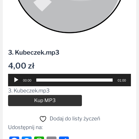
3. Kubeczek.mp3
4,00
zł
Odtwarzacz
00:00
01:00
plików
3. Kubeczek.mp3
dźwiękowych
Alternative:
Kup MP3
Dodaj do listy życzeń
Udostępnij na: