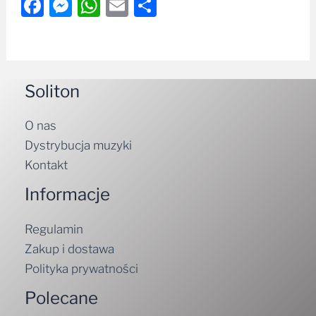
Facebook
Messenger
WhatsApp
Email
Share
Soliton
O nas
Dystrybucja muzyki
Kontakt
Informacje
Regulamin
Zakup i dostawa
Polityka prywatności
Polecane