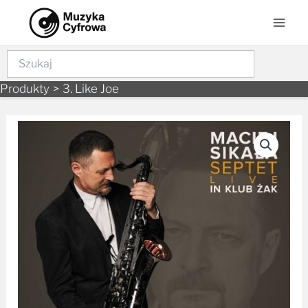
Skip
Mai
to
Men
content
Szukaj
Produkty
3. Like Joe