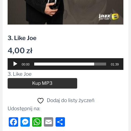
3. Like Joe
4,00
zł
Odtwarzacz
00:00
01:39
plików
3. Like Joe
dźwiękowych
Alternative:
Kup MP3
Dodaj do listy życzeń
Udostępnij na:
Facebook
Messenger
WhatsApp
Email
Share